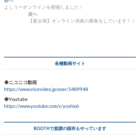
投
前へ
去
よしうーオンラインを開催しました！
稿
の
次
次へ
ナ
投
の
【夏企画】オンライン演奏の募集をしています！！
稿:
投
ビ
稿:
ゲ
ー
シ
各種動画サイト
ョ
ン
◆ニコニコ動画
https://www.nicovideo.jp/user/5489948
◆Youtube
https://www.youtube.com/c/yoshiuh
BOOTHで楽譜の頒布もやっています