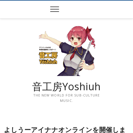
Skip
to
content
音工房Yoshiuh
THE NEW WORLD FOR SUB-CULTURE
MUSIC.
よしうーアイナナオンラインを開催しま