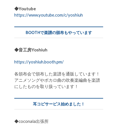
◆Youtube
https://www.youtube.com/c/yoshiuh
BOOTHで楽譜の頒布もやっています
◆音工房Yoshiuh
https://yoshiuh.booth.pm/
各頒布会で頒布した楽譜を通販しています！
アニメソングやボカロ曲の吹奏楽編曲を楽譜
にしたものを取り扱っています！
耳コピサービス始めました！
◆coconala出張所