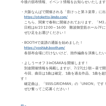
今後の頒布情報、イベント情報をお知らせいたします
・大阪なんばで開催される「音けっと第３楽章」に出
https://otoketto.jimdo.com/
こちら、関東で春秋に開催されております、「M3
日程は6/23 12:00～16:00 難波御堂筋ホール7
ぜひ足をお運びください！
・BOOTHで楽譜の通販を始めました！
https://yoshiuh.booth.pm/
各頒布会場に行けないけど、拙作編曲を演奏したい
・よしうーオフ３inOSAKAを開催します！
別途開催情報を掲載しますが、7/27(土) 朝～昼で
今回、曲目は1曲は確定、1曲を過去作品、1曲を超短
す！
確定曲は、「SSSS.GRIDMAN」の「UNION」です
ぜひ奮ってご応募ください！
過
前へ