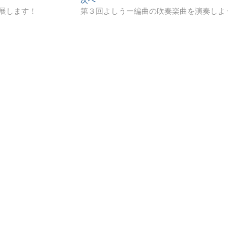
の
出展します！
第３回よしうー編曲の吹奏楽曲を演奏しよ
投
稿: