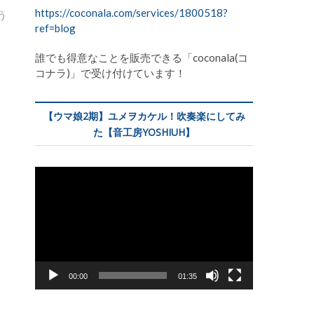
https://coconala.com/services/1800518?
う
ref=blog
誰でも得意なことを販売できる「coconala(コ
コナラ)」で受け付けています！
【ウマ娘2期】ユメヲカケル！吹奏楽にしてみ
た【音工房YOSHIUH】
動
画
プ
レ
ー
ヤ
ー
00:00
01:35