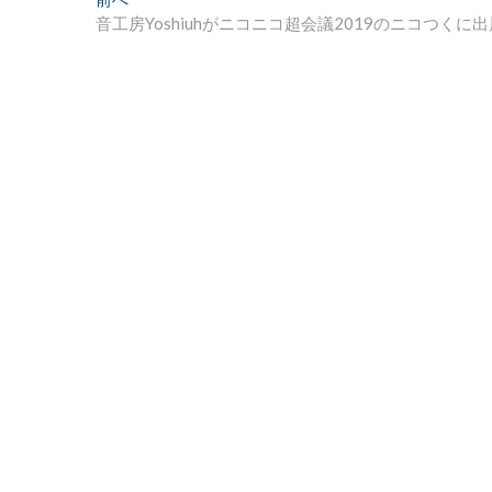
投
去
音工房Yoshiuhがニコニコ超会議2019のニコつくに
稿
の
ナ
投
稿:
ビ
ゲ
ー
シ
ョ
ン