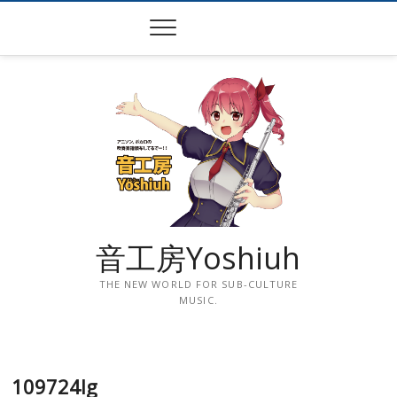
Skip
to
content
音工房Yoshiuh
THE NEW WORLD FOR SUB-CULTURE
MUSIC.
109724lg