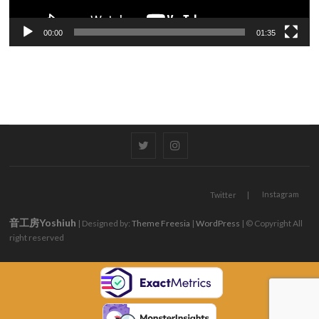
00:00
01:35
Twitter
Instagram
Instagram
Twitter
音工房Yoshiuh
| Designed by:
Theme Freesia
|
WordPress
| © Copyright All
right reserved