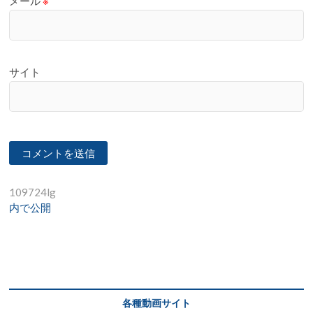
メール
※
サイト
投
109724lg
内で公開
稿
ナ
ビ
ゲ
ー
各種動画サイト