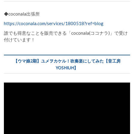
◆coconala出張所
https://coconala.com/services/1800518?ref=blog
誰でも得意なことを販売できる「coconala(ココナラ)」で受け
付けています！
【ウマ娘2期】ユメヲカケル！吹奏楽にしてみた【音工房
YOSHIUH】
動
画
プ
レ
ー
ヤ
ー