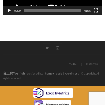
00:00
01:35
Twitter
Instagram
Instagram
Twitter
音工房Yoshiuh
| Designed by:
Theme Freesia
|
WordPress
| © Copyright All
right reserved