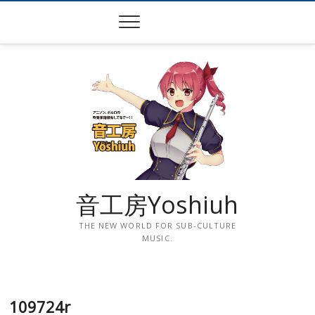
Skip
to
content
音工房Yoshiuh
THE NEW WORLD FOR SUB-CULTURE
MUSIC.
109724r