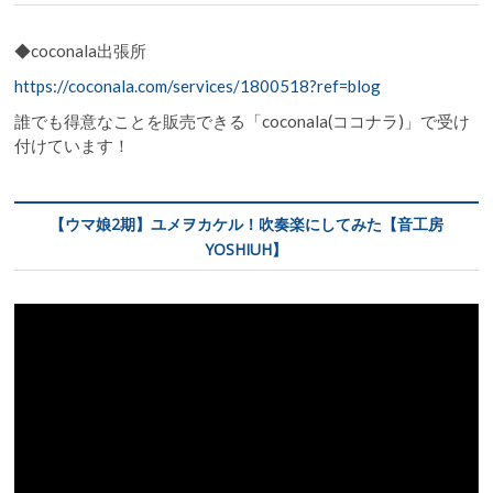
◆coconala出張所
https://coconala.com/services/1800518?ref=blog
誰でも得意なことを販売できる「coconala(ココナラ)」で受け
付けています！
【ウマ娘2期】ユメヲカケル！吹奏楽にしてみた【音工房
YOSHIUH】
動
画
プ
レ
ー
ヤ
ー