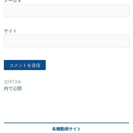
メール
※
サイト
投
109724r
内で公開
稿
ナ
ビ
ゲ
ー
各種動画サイト