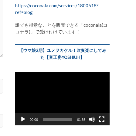
https://coconala.com/services/1800518?
ref=blog
誰でも得意なことを販売できる「coconala(コ
コナラ)」で受け付けています！
【ウマ娘2期】ユメヲカケル！吹奏楽にしてみ
た【音工房YOSHIUH】
動
画
プ
レ
ー
ヤ
ー
00:00
01:35