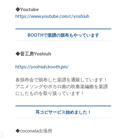
◆Youtube
https://www.youtube.com/c/yoshiuh
BOOTHで楽譜の頒布もやっています
◆音工房Yoshiuh
https://yoshiuh.booth.pm/
各頒布会で頒布した楽譜を通販しています！
アニメソングやボカロ曲の吹奏楽編曲を楽譜
にしたものを取り扱っています！
耳コピサービス始めました！
◆coconala出張所