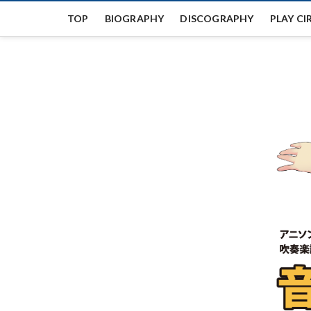
Skip
TOP
BIOGRAPHY
DISCOGRAPHY
PLAY CI
to
content