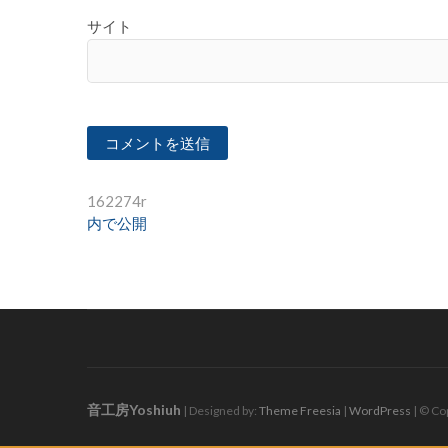
サイト
投
162274r
内で公開
稿
ナ
ビ
ゲ
ー
シ
音工房Yoshiuh
| Designed by:
Theme Freesia
|
WordPress
| © Cop
ョ