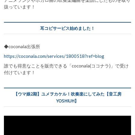
扱っています！
耳コピサービス始めました！
◆coconala出張所
https://coconala.com/services/1800518?ref=blog
誰でも得意なことを販売できる「coconala(ココナラ)」で受け
付けています！
【ウマ娘2期】ユメヲカケル！吹奏楽にしてみた【音工房
YOSHIUH】
動
画
プ