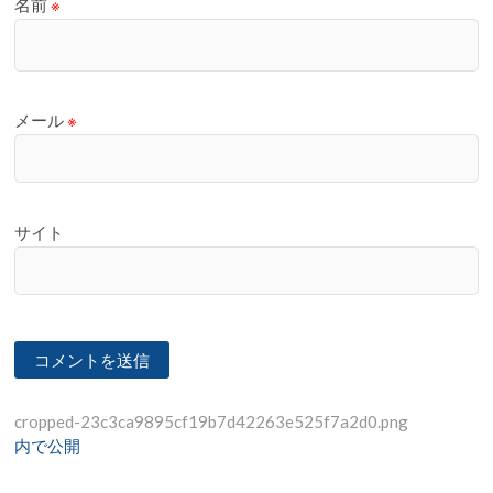
名前
※
メール
※
サイト
投
cropped-23c3ca9895cf19b7d42263e525f7a2d0.png
内で公開
稿