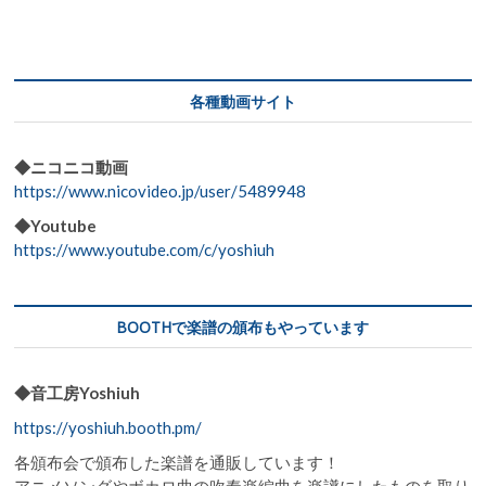
ナ
ビ
ゲ
ー
各種動画サイト
シ
ョ
◆ニコニコ動画
https://www.nicovideo.jp/user/5489948
ン
◆Youtube
https://www.youtube.com/c/yoshiuh
BOOTHで楽譜の頒布もやっています
◆音工房Yoshiuh
https://yoshiuh.booth.pm/
各頒布会で頒布した楽譜を通販しています！
アニメソングやボカロ曲の吹奏楽編曲を楽譜にしたものを取り