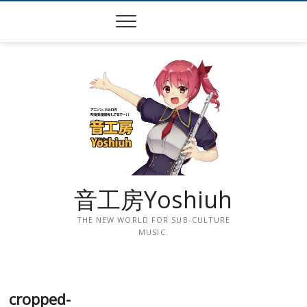
Skip
to
content
音工房Yoshiuh
THE NEW WORLD FOR SUB-CULTURE
MUSIC.
cropped-