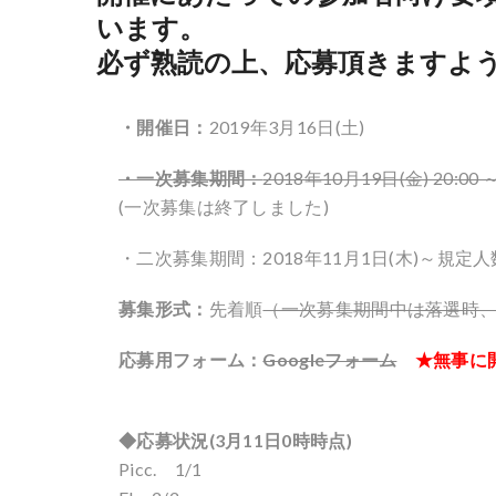
います。
必ず熟読の上、応募頂きますよ
・開催日：
2019年3月16日(土)
・一次募集期間：
2018年10月19日(金) 20:00 
(一次募集は終了しました)
・二次募集期間：2018年11月1日(木)～規定
募集形式：
先着順
（一次募集期間中は落選時
応募用フォーム：
Googleフォーム
★無事に
◆応募状況(3
月11
日0時時点)
Picc. 1/1