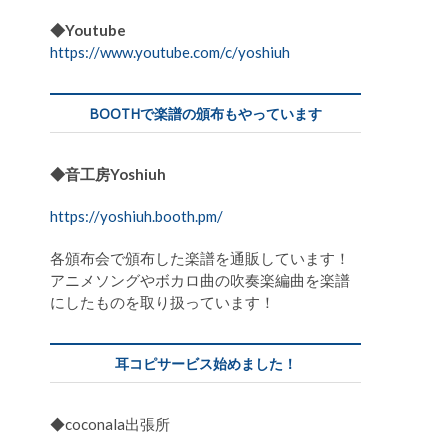
◆Youtube
https://www.youtube.com/c/yoshiuh
BOOTHで楽譜の頒布もやっています
◆音工房Yoshiuh
https://yoshiuh.booth.pm/
各頒布会で頒布した楽譜を通販しています！
アニメソングやボカロ曲の吹奏楽編曲を楽譜
にしたものを取り扱っています！
耳コピサービス始めました！
◆coconala出張所