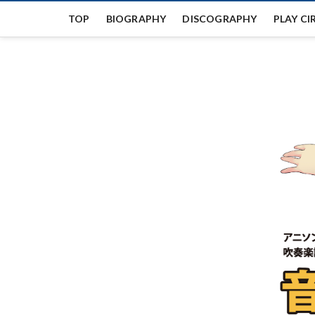
Skip
TOP
BIOGRAPHY
DISCOGRAPHY
PLAY CI
to
content