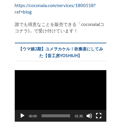
https://coconala.com/services/1800518?
ref=blog
誰でも得意なことを販売できる「coconala(コ
コナラ)」で受け付けています！
【ウマ娘2期】ユメヲカケル！吹奏楽にしてみ
た【音工房YOSHIUH】
動
画
プ
レ
ー
ヤ
ー
00:00
01:35