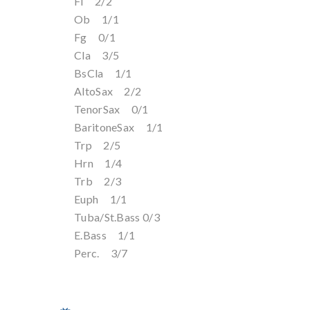
Fl 2/2
Ob 1/1
Fg 0/1
Cla 3/5
BsCla 1/1
AltoSax 2/2
TenorSax 0/1
BaritoneSax 1/1
Trp 2/5
Hrn 1/4
Trb 2/3
Euph 1/1
Tuba/St.Bass 0/3
E.Bass 1/1
Perc. 3/7